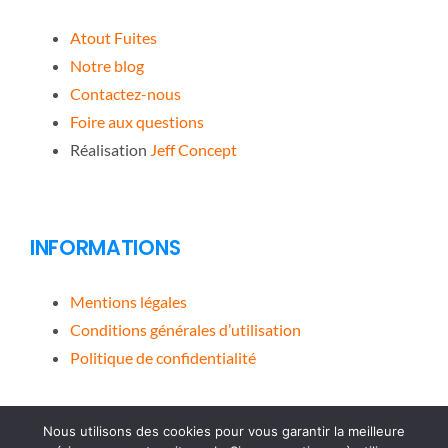
Atout Fuites
Notre blog
Contactez-nous
Foire aux questions
Réalisation
Jeff Concept
INFORMATIONS
Mentions légales
Conditions générales d’utilisation
Politique de confidentialité
Nous utilisons des cookies pour vous garantir la meilleure
ATOUT FUITES
– 40 Boulevard de Strasbourg 83000