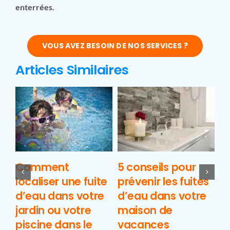
enterrées.
VOUS AVEZ BESOIN DE NOS SERVICES ?
Articles Similaires
r
Comment
5 conseils pour
C
localiser une fuite
prévenir les fuites
p
er
d’eau dans votre
d’eau dans votre
pi
jardin ou votre
maison de
?
piscine dans le
vacances
1 j